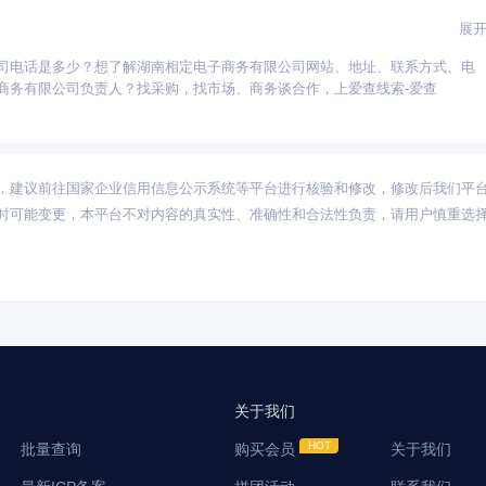
展
司电话是多少？想了解湖南相定电子商务有限公司网站、地址、联系方式、电
河北
河南
福建
湖北
安徽
重庆
陕西
湖南
辽宁
天津
江西
商务有限公司负责人？找采购，找市场、商务谈合作，上爱查线索-爱查
古
新疆
甘肃
海南
宁夏
青海
西藏
，建议前往国家企业信用信息公示系统等平台进行核验和修改，修改后我们平
时可能变更，本平台不对内容的真实性、准确性和合法性负责，请用户慎重选
关于我们
批量查询
购买会员
关于我们