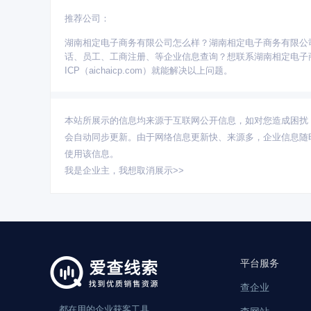
推荐公司：
更多省份：
湖南相定电子商务有限公司怎么样？湖南相定电子商务有限公
广东
北京
江苏
上海
浙江
四川
山东
话、员工、工商注册、等企业信息查询？想联系湖南相定电子
云南
广西
山西
贵州
吉林
黑龙江
内蒙
ICP（aichaicp.com）就能解决以上问题。
本站所展示的信息均来源于互联网公开信息，如对您造成困扰
会自动同步更新。由于网络信息更新快、来源多，企业信息随
使用该信息。
我是企业主，
我想取消展示>>
平台服务
查企业
都在用的企业获客工具