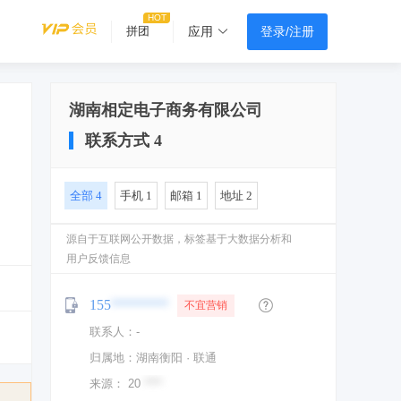
登录/注册
拼团
应用
湖南相定电子商务有限公司
联系方式
4
全部
4
手机
1
邮箱
1
地址
2
普通号码
源自于互联网公开数据，标签基于大数据分析和
用户反馈信息
不宜营销
155
********
空号
联系人：
-
疑似关键人
归属地：湖南衡阳 · 联通
活跃号码
来源：
20
****