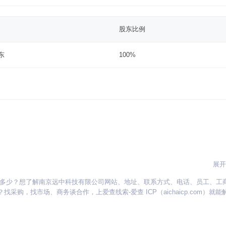
股东比例
东
100%
展开
是多少？想了解南京远中科技有限公司网站、地址、联系方式、电话、员工、工
贵州
海南
河北
河南
湖北
湖南
江苏
江西
吉林
辽宁
宁夏
，找市场、商务谈合作，上爱查线索-爱查 ICP（aichaicp.com）就能
新疆
西藏
云南
浙江
内蒙古
黑龙江