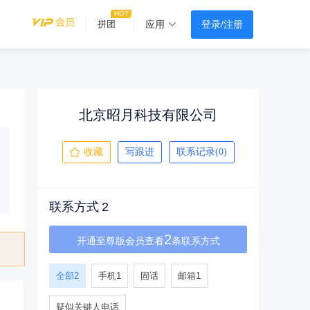
登录/注册
拼团
应用
北京昭月科技有限公司
收藏
写跟进
联系记录(0)
联系方式
2
2
开通至尊版会员查看
条联系方式
全部
2
手机
1
固话
邮箱
1
疑似关键人电话