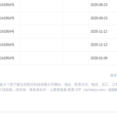
141854号
2025-09-23
141854号
2025-09-23
141854号
2025-11-12
141854号
2025-12-12
141854号
2026-01-08
展开
是多少？想了解北京昭月科技有限公司网站、地址、联系方式、电话、员工、工
贵州
海南
河北
河南
湖北
湖南
江苏
江西
吉林
辽宁
宁夏
，找市场、商务谈合作，上爱查线索-爱查 ICP（aichaicp.com）就能
新疆
西藏
云南
浙江
内蒙古
黑龙江