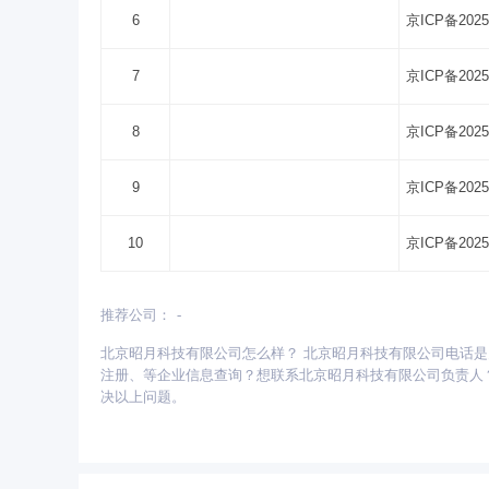
6
京ICP备2025
7
京ICP备2025
8
京ICP备2025
9
京ICP备2025
10
京ICP备2025
推荐公司：
-
更多省份：
北京昭月科技有限公司怎么样？ 北京昭月科技有限公司电话
安徽
北京
重庆
福建
甘肃
广东
广西
注册、等企业信息查询？想联系北京昭月科技有限公司负责人？找采购
青海
山东
陕西
山西
上海
四川
天津
决以上问题。