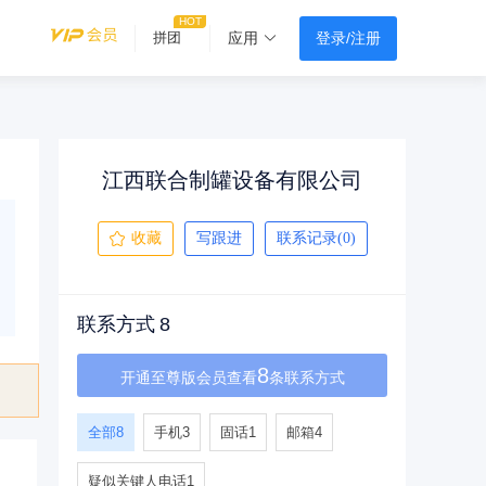
登录/注册
拼团
应用
江西联合制罐设备有限公司
收藏
写跟进
联系记录(0)
联系方式
8
8
开通至尊版会员查看
条联系方式
全部
8
手机
3
固话
1
邮箱
4
疑似关键人电话
1