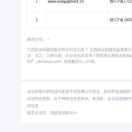
1
www.ucequipment.cn
赣ICP备1701
2
赣ICP备1900
推荐公司：
-
更多省份：
江西联合制罐设备有限公司怎么样？ 江西联合制罐设备有限
安徽
北京
重庆
福建
甘肃
广东
广西
话、员工、工商注册、等企业信息查询？想联系江西联合制罐
青海
山东
陕西
山西
上海
四川
天津
ICP（aichaicp.com）就能解决以上问题。
本站所展示的信息均来源于互联网公开信息，如对您造成困扰
自动同步更新。由于网络信息更新快、来源多，企业信息随时
该信息。
我是企业主，
我想取消展示>>