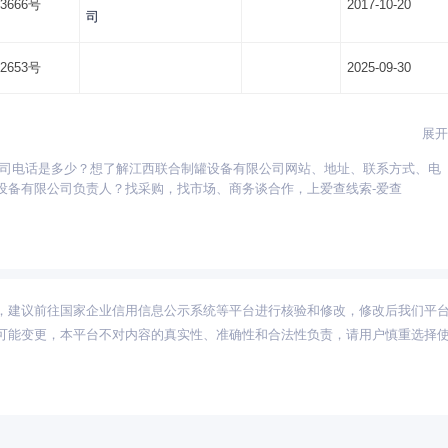
3666号
2017-10-20
司
2653号
2025-09-30
展开
公司电话是多少？想了解江西联合制罐设备有限公司网站、地址、联系方式、电
贵州
海南
河北
河南
湖北
湖南
江苏
江西
吉林
辽宁
宁夏
设备有限公司负责人？找采购，找市场、商务谈合作，上爱查线索-爱查
新疆
西藏
云南
浙江
内蒙古
黑龙江
，建议前往国家企业信用信息公示系统等平台进行核验和修改，修改后我们平
可能变更，本平台不对内容的真实性、准确性和合法性负责，请用户慎重选择