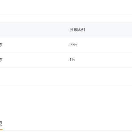
股东比例
东
99%
东
1%
息