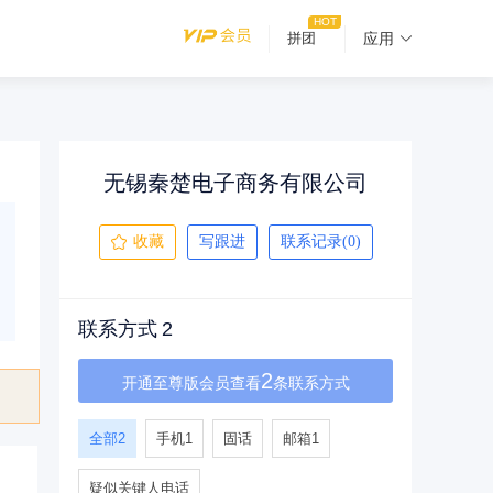
拼团
应用
无锡秦楚电子商务有限公司
收藏
写跟进
联系记录(0)
联系方式
2
2
开通至尊版会员查看
条联系方式
全部
2
手机
1
固话
邮箱
1
疑似关键人电话