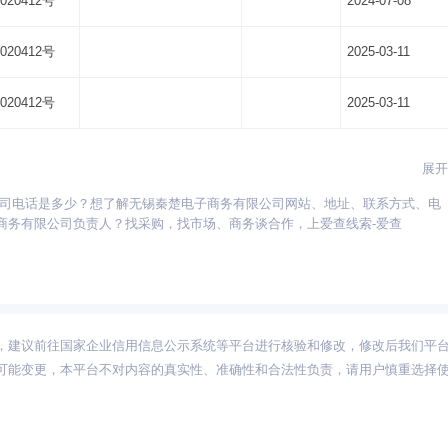
020412号
2024-07-08
020412号
2025-03-11
020412号
2025-03-11
展开
公司电话是多少？想了解无锡秦楚电子商务有限公司网站、地址、联系方式、电
贵州
海南
河北
河南
湖北
湖南
江苏
江西
吉林
辽宁
宁夏
商务有限公司负责人？找采购，找市场、商务谈合作，上爱查线索-爱查
新疆
西藏
云南
浙江
内蒙古
黑龙江
，建议前往国家企业信用信息公示系统等平台进行核验和修改，修改后我们平
可能变更，本平台不对内容的真实性、准确性和合法性负责，请用户慎重选择