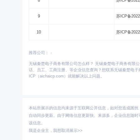
8
苏ICP备2022
9
苏ICP备2022
10
苏ICP备2022
推荐公司：
-
更多省份：
无锡秦楚电子商务有限公司怎么样？ 无锡秦楚电子商务有限
安徽
北京
重庆
福建
甘肃
广东
广西
话、员工、工商注册、等企业信息查询？想联系无锡秦楚电子
青海
山东
陕西
山西
上海
四川
天津
ICP（aichaicp.com）就能解决以上问题。
本站所展示的信息均来源于互联网公开信息，如对您造成困扰
自动同步更新。由于网络信息更新快、来源多，企业信息随时
该信息。
我是企业主，
我想取消展示>>