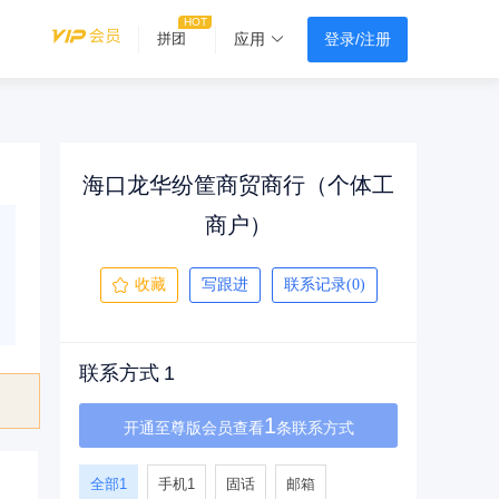
登录/注册
拼团
应用
海口龙华纷筐商贸商行（个体工
商户）
收藏
写跟进
联系记录(0)
联系方式
1
1
开通至尊版会员查看
条联系方式
全部
1
手机
1
固话
邮箱