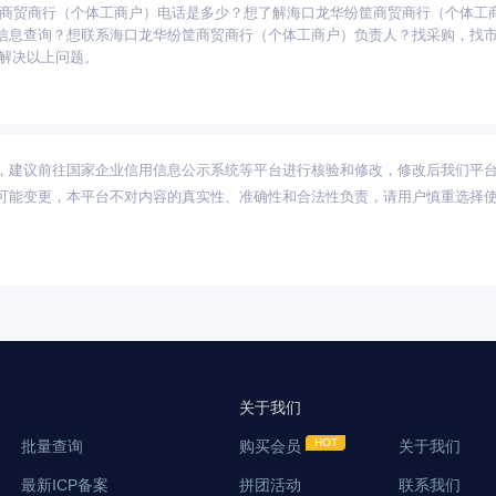
筐商贸商行（个体工商户）电话是多少？想了解海口龙华纷筐商贸商行（个体工
贵州
海南
河北
河南
湖北
湖南
江苏
江西
吉林
辽宁
宁夏
信息查询？想联系海口龙华纷筐商贸商行（个体工商户）负责人？找采购，找
新疆
西藏
云南
浙江
内蒙古
黑龙江
就能解决以上问题。
，建议前往国家企业信用信息公示系统等平台进行核验和修改，修改后我们平
可能变更，本平台不对内容的真实性、准确性和合法性负责，请用户慎重选择
关于我们
批量查询
购买会员
关于我们
最新ICP备案
拼团活动
联系我们