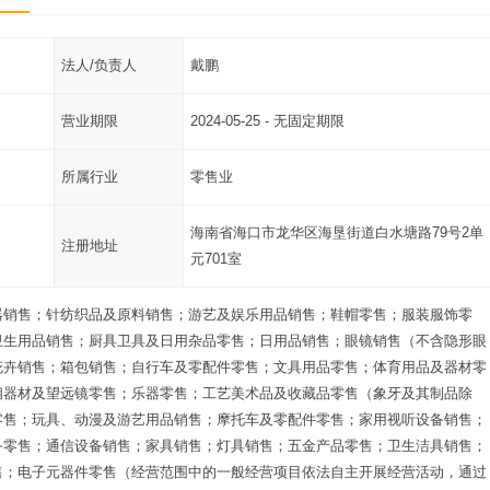
法人/负责人
戴鹏
营业期限
2024-05-25 - 无固定期限
所属行业
零售业
海南省海口市龙华区海垦街道白水塘路79号2单
注册地址
元701室
器销售；针纺织品及原料销售；游艺及娱乐用品销售；鞋帽零售；服装服饰零
卫生用品销售；厨具卫具及日用杂品零售；日用品销售；眼镜销售（不含隐形眼
花卉销售；箱包销售；自行车及零配件零售；文具用品零售；体育用品及器材零
相器材及望远镜零售；乐器零售；工艺美术品及收藏品零售（象牙及其制品除
零售；玩具、动漫及游艺用品销售；摩托车及零配件零售；家用视听设备销售；
备零售；通信设备销售；家具销售；灯具销售；五金产品零售；卫生洁具销售；
售；电子元器件零售（经营范围中的一般经营项目依法自主开展经营活动，通过