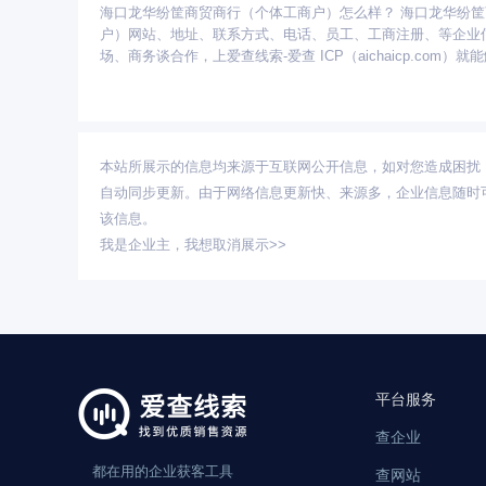
更多省份：
海口龙华纷筐商贸商行（个体工商户）怎么样？ 海口龙华纷
安徽
北京
重庆
福建
甘肃
广东
广西
户）网站、地址、联系方式、电话、员工、工商注册、等企业
青海
山东
陕西
山西
上海
四川
天津
场、商务谈合作，上爱查线索-爱查 ICP（aichaicp.com）
本站所展示的信息均来源于互联网公开信息，如对您造成困扰
自动同步更新。由于网络信息更新快、来源多，企业信息随时
该信息。
我是企业主，
我想取消展示>>
平台服务
查企业
都在用的企业获客工具
查网站