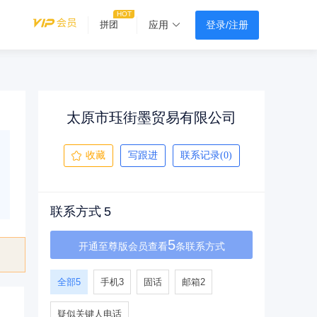
登录/注册
拼团
应用
太原市珏街墨贸易有限公司
收藏
写跟进
联系记录(0)
联系方式
5
5
开通至尊版会员查看
条联系方式
全部
5
手机
3
固话
邮箱
2
疑似关键人电话