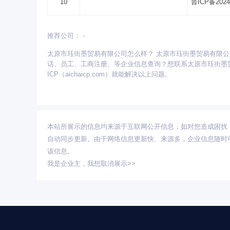
10
晋ICP备2024
推荐公司：
-
更多省份：
太原市珏街墨贸易有限公司怎么样？ 太原市珏街墨贸易有限
安徽
北京
重庆
福建
甘肃
广东
广西
话、员工、工商注册、等企业信息查询？想联系太原市珏街墨
青海
山东
陕西
山西
上海
四川
天津
ICP（aichaicp.com）就能解决以上问题。
本站所展示的信息均来源于互联网公开信息，如对您造成困扰
自动同步更新。由于网络信息更新快、来源多，企业信息随时
该信息。
我是企业主，
我想取消展示>>