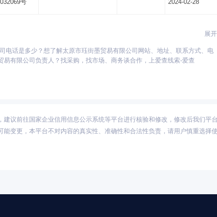
032069号
2024-02-28
展开
公司电话是多少？想了解太原市珏街墨贸易有限公司网站、地址、联系方式、电
贵州
海南
河北
河南
湖北
湖南
江苏
江西
吉林
辽宁
宁夏
贸易有限公司负责人？找采购，找市场、商务谈合作，上爱查线索-爱查
新疆
西藏
云南
浙江
内蒙古
黑龙江
，建议前往国家企业信用信息公示系统等平台进行核验和修改，修改后我们平
可能变更，本平台不对内容的真实性、准确性和合法性负责，请用户慎重选择