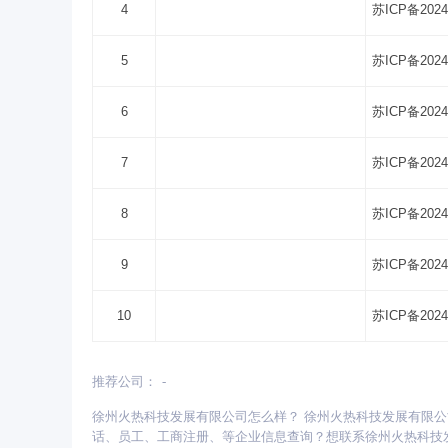
4
苏ICP备2024
5
苏ICP备2024
6
苏ICP备2024
7
苏ICP备2024
8
苏ICP备2024
9
苏ICP备2024
10
苏ICP备2024
推荐公司：
-
更多省份：
徐州火热科技发展有限公司怎么样？ 徐州火热科技发展有限
安徽
北京
重庆
福建
甘肃
广东
广西
话、员工、工商注册、等企业信息查询？想联系徐州火热科技
青海
山东
陕西
山西
上海
四川
天津