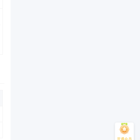
品
开通会员