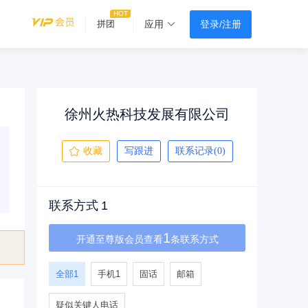
登录/注册
拼团
应用
徐州火热科技发展有限公司
收藏
写跟进
联系记录(0)
联系方式
1
1
开通至尊版会员查看
条联系方式
全部
1
手机
1
固话
邮箱
疑似关键人电话