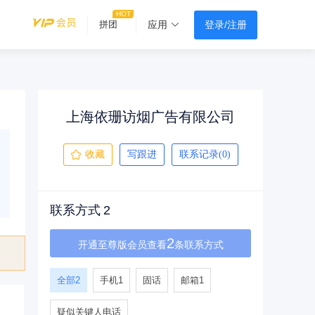
登录/注册
拼团
应用
上海依珊访烟广告有限公司
收藏
写跟进
联系记录(0)
联系方式
2
2
开通至尊版会员查看
条联系方式
全部
2
手机
1
固话
邮箱
1
疑似关键人电话