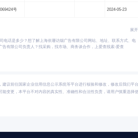
069424号
2024-05-23
展开
公司电话是多少？想了解上海依珊访烟广告有限公司网站、地址、联系方式、电
贵州
海南
河北
河南
湖北
湖南
江苏
江西
吉林
辽宁
宁夏
广告有限公司负责人？找采购，找市场、商务谈合作，上爱查线索-爱查
新疆
西藏
云南
浙江
内蒙古
黑龙江
，建议前往国家企业信用信息公示系统等平台进行核验和修改，修改后我们平
可能变更，本平台不对内容的真实性、准确性和合法性负责，请用户慎重选择