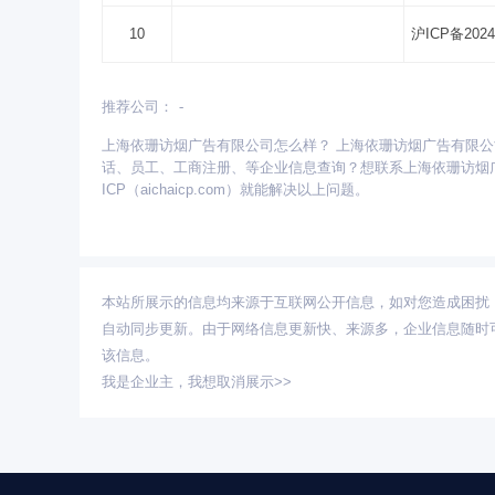
10
沪ICP备2024
推荐公司：
-
更多省份：
上海依珊访烟广告有限公司怎么样？ 上海依珊访烟广告有限
安徽
北京
重庆
福建
甘肃
广东
广西
话、员工、工商注册、等企业信息查询？想联系上海依珊访烟
青海
山东
陕西
山西
上海
四川
天津
ICP（aichaicp.com）就能解决以上问题。
本站所展示的信息均来源于互联网公开信息，如对您造成困扰
自动同步更新。由于网络信息更新快、来源多，企业信息随时
该信息。
我是企业主，
我想取消展示>>