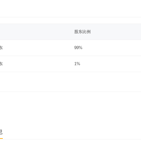
股东比例
东
99%
东
1%
息