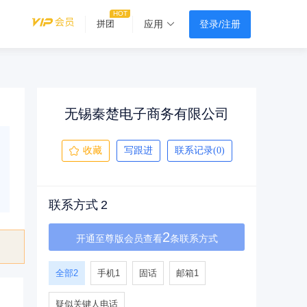
登录/注册
拼团
应用
无锡秦楚电子商务有限公司
收藏
写跟进
联系记录(0)
联系方式
2
2
开通至尊版会员查看
条联系方式
全部
2
手机
1
固话
邮箱
1
疑似关键人电话