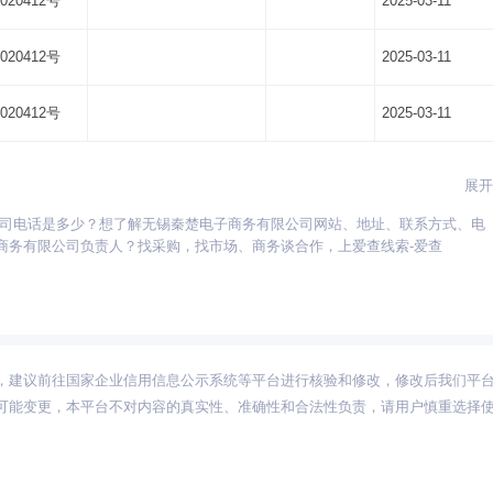
020412号
2025-03-11
020412号
2025-03-11
020412号
2025-03-11
展开
公司电话是多少？想了解无锡秦楚电子商务有限公司网站、地址、联系方式、电
贵州
海南
河北
河南
湖北
湖南
江苏
江西
吉林
辽宁
宁夏
商务有限公司负责人？找采购，找市场、商务谈合作，上爱查线索-爱查
新疆
西藏
云南
浙江
内蒙古
黑龙江
，建议前往国家企业信用信息公示系统等平台进行核验和修改，修改后我们平
可能变更，本平台不对内容的真实性、准确性和合法性负责，请用户慎重选择