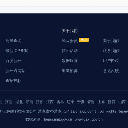
关于我们
批量查询
购买会员
关于我们
最新ICP备案
拼团活动
联系我们
百度新开
数据服务
用户协议
新开通网站
渠道招募
意见反馈
查招投标
北
河南
湖北
湖南
江苏
江西
吉林
辽宁
宁夏
青海
山东
陕西
山西
 上海凭安网络科技有限公司 爱查线索-爱查 ICP（aichaicp.com）. All Rights Reser
数据来源：
beian.miit.gov.cn
www.gsxt.gov.cn