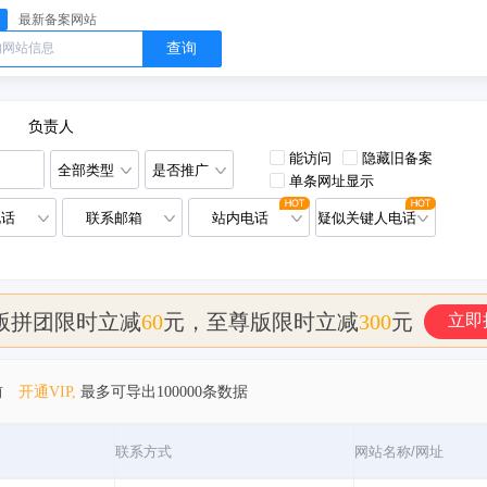
最新备案网站
查询
负责人
能访问
隐藏旧备案
全部类型
是否推广
单条网址显示
电话
联系邮箱
站内电话
疑似关键人电话
版拼团限时立减
60
元，至尊版限时立减
300
元
立即
前
开通VIP,
最多可导出100000条数据
联系方式
网站名称/网址