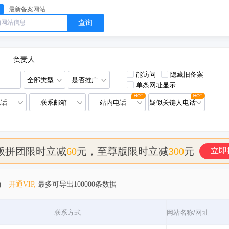
最新备案网站
查询
负责人
能访问
隐藏旧备案
全部类型
是否推广
单条网址显示
电话
联系邮箱
站内电话
疑似关键人电话
版拼团限时立减
60
元，至尊版限时立减
300
元
立即
前
开通VIP,
最多可导出100000条数据
联系方式
网站名称/网址