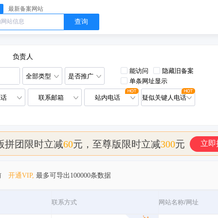
最新备案网站
查询
负责人
能访问
隐藏旧备案
全部类型
是否推广
单条网址显示
电话
联系邮箱
站内电话
疑似关键人电话
版拼团限时立减
60
元，至尊版限时立减
300
元
立即
前
开通VIP,
最多可导出100000条数据
联系方式
网站名称/网址