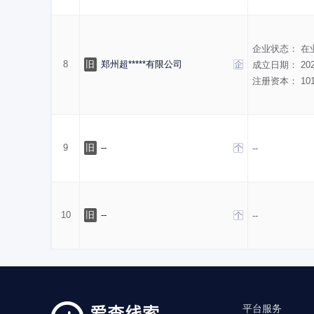
企业状态：
在
8
旧
郑州超*****有限公司
成立日期：
20
注册资本：
10
9
旧
--
--
10
旧
--
--
平台服务