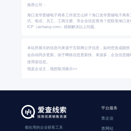
推荐公司：
更多省份：
海口龙华置键电子商务工作室怎么样？海口龙华置键电子商务
广东
北京
江苏
上海
浙江
四川
山东
式、电话、员工、工商注册、等企业信息查询？想联系海口龙
云南
广西
山西
贵州
吉林
黑龙江
内蒙
ICP（aichaicp.com）就能解决以上问题。
本站所展示的信息均来源于互联网公开信息，如对您造成困扰
会自动同步更新。由于网络信息更新快、来源多，企业信息随
使用该信息。
我是企业主，
我想取消展示>>
平台服务
查企业
都在用的企业获客工具
查网站