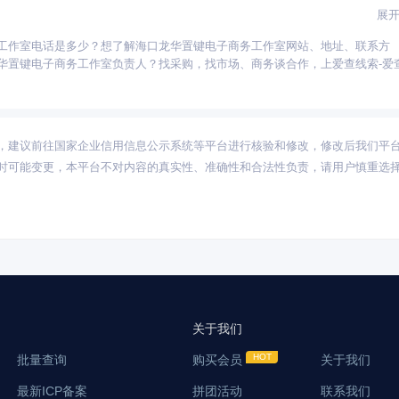
展
工作室电话是多少？想了解海口龙华置键电子商务工作室网站、地址、联系方
河北
河南
福建
湖北
安徽
重庆
陕西
湖南
辽宁
天津
江西
华置键电子商务工作室负责人？找采购，找市场、商务谈合作，上爱查线索-爱
古
新疆
甘肃
海南
宁夏
青海
西藏
，建议前往国家企业信用信息公示系统等平台进行核验和修改，修改后我们平
时可能变更，本平台不对内容的真实性、准确性和合法性负责，请用户慎重选
关于我们
批量查询
购买会员
关于我们
最新ICP备案
拼团活动
联系我们