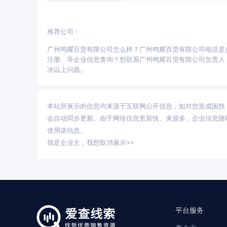
推荐公司：
更多省份：
广州鸣耀百货有限公司怎么样？广州鸣耀百货有限公司电话是
广东
北京
江苏
上海
浙江
四川
山东
注册、等企业信息查询？想联系广州鸣耀百货有限公司负责人？找采购
云南
广西
山西
贵州
吉林
黑龙江
内蒙
决以上问题。
本站所展示的信息均来源于互联网公开信息，如对您造成困扰
会自动同步更新。由于网络信息更新快、来源多，企业信息随
使用该信息。
我是企业主，
我想取消展示>>
平台服务