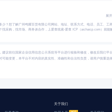
展
多少？想了解广州鸣耀百货有限公司网站、地址、联系方式、电话、员工、工
河北
河南
福建
湖北
安徽
重庆
陕西
湖南
辽宁
天津
江西
，找市场、商务谈合作，上爱查线索-爱查 ICP（aichaicp.com）就能
古
新疆
甘肃
海南
宁夏
青海
西藏
，建议前往国家企业信用信息公示系统等平台进行核验和修改，修改后我们平
时可能变更，本平台不对内容的真实性、准确性和合法性负责，请用户慎重选
关于我们