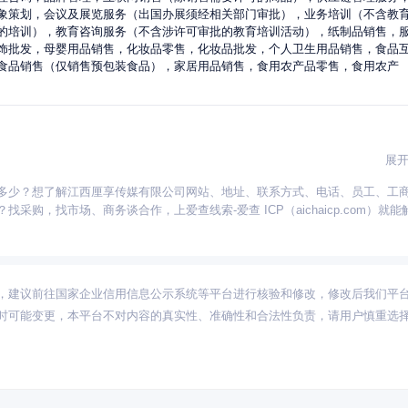
象策划，会议及展览服务（出国办展须经相关部门审批），业务培训（不含教
的培训），教育咨询服务（不含涉许可审批的教育培训活动），纸制品销售，
饰批发，母婴用品销售，化妆品零售，化妆品批发，个人卫生用品销售，食品
食品销售（仅销售预包装食品），家居用品销售，食用农产品零售，食用农产
展
多少？想了解江西厘享传媒有限公司网站、地址、联系方式、电话、员工、工
河北
河南
福建
湖北
安徽
重庆
陕西
湖南
辽宁
天津
江西
，找市场、商务谈合作，上爱查线索-爱查 ICP（aichaicp.com）就能
古
新疆
甘肃
海南
宁夏
青海
西藏
，建议前往国家企业信用信息公示系统等平台进行核验和修改，修改后我们平
时可能变更，本平台不对内容的真实性、准确性和合法性负责，请用户慎重选