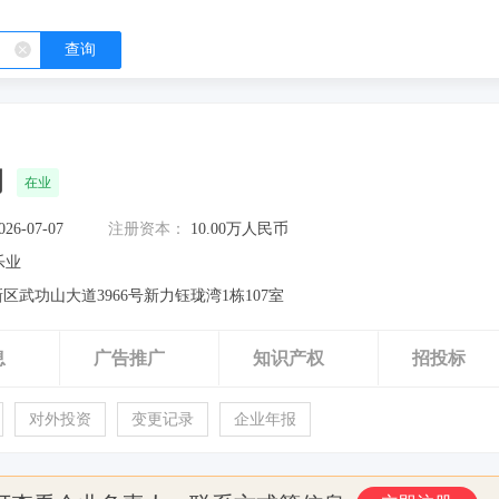
查询
司
在业
026-07-07
注册资本：
10.00万人民币
乐业
武功山大道3966号新力钰珑湾1栋107室
息
广告推广
知识产权
招投标
对外投资
变更记录
企业年报