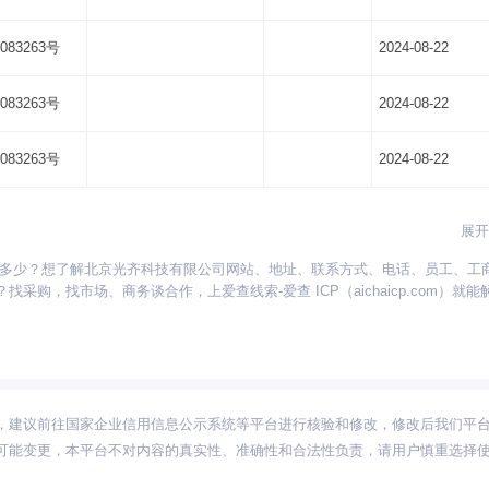
083263号
2024-08-22
083263号
2024-08-22
083263号
2024-08-22
展开
是多少？想了解北京光齐科技有限公司网站、地址、联系方式、电话、员工、工
贵州
海南
河北
河南
湖北
湖南
江苏
江西
吉林
辽宁
宁夏
，找市场、商务谈合作，上爱查线索-爱查 ICP（aichaicp.com）就能
新疆
西藏
云南
浙江
内蒙古
黑龙江
，建议前往国家企业信用信息公示系统等平台进行核验和修改，修改后我们平
可能变更，本平台不对内容的真实性、准确性和合法性负责，请用户慎重选择