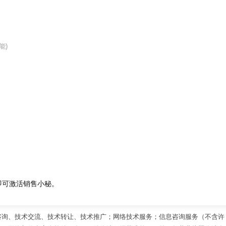
审核时间：2024-08-22
能)
法人/负责人
郭爱凤
营业期限
2024-07-18 - 无固定期限
所属行业
科技推广和应用服务业
即可激活销售小秘。
注册地址
北京市顺义区裕曦路11号院3号楼8层819
咨询、技术交流、技术转让、技术推广；网络技术服务；信息咨询服务（不含许