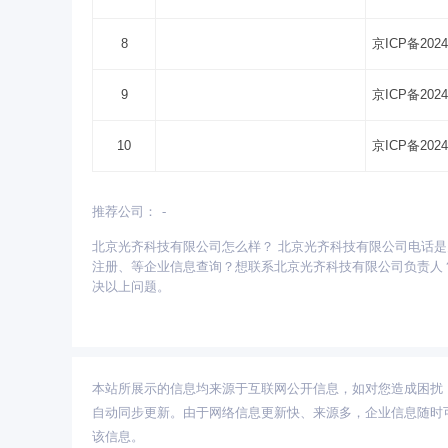
8
京ICP备2024
9
京ICP备2024
10
京ICP备2024
推荐公司：
-
更多省份：
北京光齐科技有限公司怎么样？ 北京光齐科技有限公司电话
安徽
北京
重庆
福建
甘肃
广东
广西
注册、等企业信息查询？想联系北京光齐科技有限公司负责人？找采购
青海
山东
陕西
山西
上海
四川
天津
决以上问题。
本站所展示的信息均来源于互联网公开信息，如对您造成困扰
自动同步更新。由于网络信息更新快、来源多，企业信息随时
该信息。