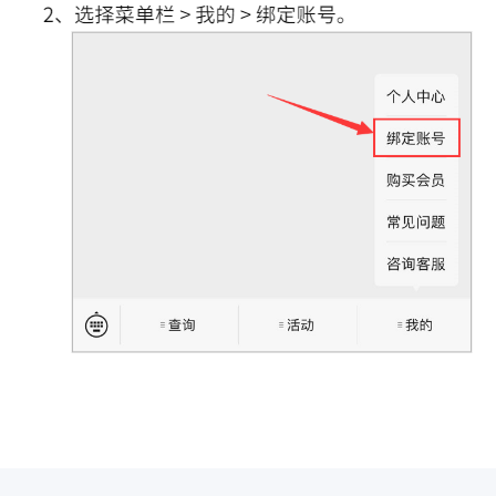
*
请输入企业名称：
取 消
确 定
手机号*
新建子账号
您共购买0个子账号，如需增加，请联系网站客服处理。
您每月共可修改0次子账号，请谨慎操作。
企业版账号有什么特权？
企业版账号可以查询、导出所有时间、地区的数据，每天可导出10000条
企业版主账号和子账号有什么区别？
主账号和子账号享有相同的网站使用特权，主账号可自行添加、修改子账
是否可以仅购买企业版VIP的主账号？
可以，个人可以只购买企业版主账号，选择子账号数量为零就可以了。后
我现在专业版VIP，能否开通企业版VIP？
可以。开通企业版后，您可在登录时选择使用企业版账号或专业版账号。