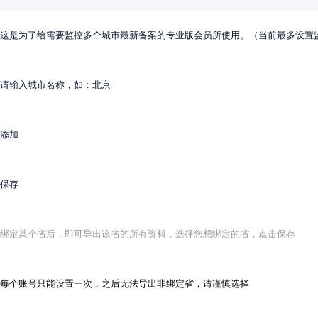
如需购买子账号，请使用微信扫描下方二维码或添加QQ：81459732联
这是为了给需要监控多个城市最新备案的专业版会员所使用。（当前最多设置
请输入城市名称，如：北京
添加
保存
记住我的选择（可在个人中心切换账号）
绑定某个省后，即可导出该省的所有资料，选择您想绑定的省，点击保存
首页
北京光齐科技有限公司
>
网站备案信息
sqxn.com.cn 网站
每个账号只能设置一次，之后无法导出非绑定省，请谨慎选择
主办单位：北京光齐科技有限公