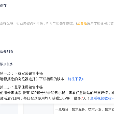
保存
网站名称：
网站主页：
备案号：京ICP备2024083263号
选择区域、行业关键词和年份，即可导出整年数据。(
至尊版
用户才能使用此功
北京光齐科技有限公司 企业信息
任务列表
统一社会信用码
91110113MADQ4MNM2F
添加任务
注册资本
1.000000万人民币
第一步：下载安装销售小秘
请根据您的浏览器选择并下载相应的版本，
前往下载>
公司类型
有限责任公司(自然人独资)
第二步：登录使用销售小秘
使用爱查线索-爱查 ICP账号登录销售小秘，查看任意网站的线索详情，
核准日期
2025-09-05
激活后7日内，每日登录使用均可获赠1天VIP，最多
7
天！
查看视频教程>
一般项目：技术服务、技术开发、技术