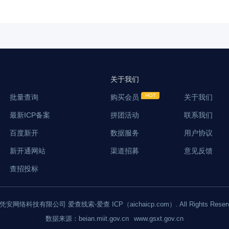
关于我们
批量查询
购买会员
关于我们
最新ICP备案
拼团活动
联系我们
箱
职务
百度新开
数据服务
用户协议
新开通网站
渠道招募
意见反馈
查招投标
 上海凭安网络科技有限公司 爱查线索-爱查 ICP（aichaicp.com）. All Rights Reser
数据来源：
beian.miit.gov.cn
www.gsxt.gov.cn