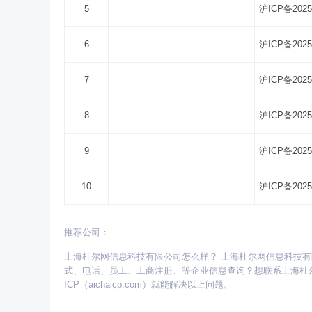
5
沪ICP备2025
6
沪ICP备2025
7
沪ICP备2025
8
沪ICP备2025
9
沪ICP备2025
10
沪ICP备2025
推荐公司：
-
更多省份：
上海杜尔网信息科技有限公司怎么样？ 上海杜尔网信息科技
安徽
北京
重庆
福建
甘肃
广东
广西
式、电话、员工、工商注册、等企业信息查询？想联系上海杜
青海
山东
陕西
山西
上海
四川
天津
ICP（aichaicp.com）就能解决以上问题。