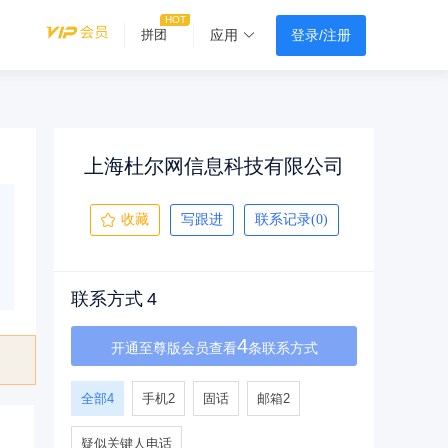
登录/注册
拼团
应用
上海杜尔网信息科技有限公司
收藏
写跟进
联系记录(0)
联系方式
4
4
开通至尊版会员查看
条联系方式
全部
4
手机
2
固话
邮箱
2
疑似关键人电话