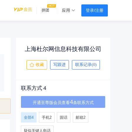
登录/注册
拼团
应用
上海杜尔网信息科技有限公司
收藏
写跟进
联系记录(0)
联系方式
4
4
开通至尊版会员查看
条联系方式
全部
4
手机
2
固话
邮箱
2
疑似关键人电话