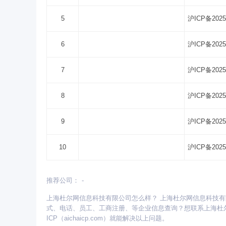
5
沪ICP备2025
6
沪ICP备2025
7
沪ICP备2025
8
沪ICP备2025
9
沪ICP备2025
10
沪ICP备2025
推荐公司：
-
更多省份：
上海杜尔网信息科技有限公司怎么样？ 上海杜尔网信息科技
安徽
北京
重庆
福建
甘肃
广东
广西
式、电话、员工、工商注册、等企业信息查询？想联系上海杜
青海
山东
陕西
山西
上海
四川
天津
ICP（aichaicp.com）就能解决以上问题。